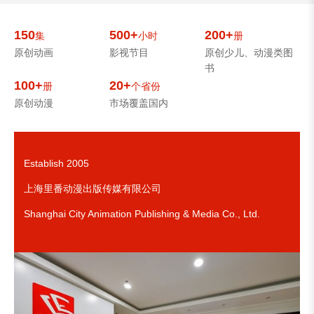
150
500+
200+
集
小时
册
原创动画
影视节目
原创少儿、动漫类图
书
100+
20+
册
个省份
原创动漫
市场覆盖国内
Establish 2005
上海里番动漫出版传媒有限公司
Shanghai City Animation Publishing & Media Co., Ltd.