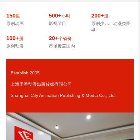
150
500+
200+
集
小时
册
原创动画
影视节目
原创少儿、动漫类图
书
100+
20+
册
个省份
原创动漫
市场覆盖国内
Establish 2005
上海里番动漫出版传媒有限公司
Shanghai City Animation Publishing & Media Co., Ltd.